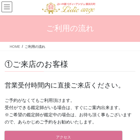
コ
ナ
ン
ビ
テ
ゲ
ン
ー
ご利用の流れ
ツ
シ
へ
ョ
ス
ン
HOME
ご利用の流れ
キ
に
ッ
移
プ
動
①ご来店のお客様
営業受付時間内に直接ご来店ください。
ご予約がなくてもご利用頂けます。
受付ができる鑑定師がいる場合は、すぐにご案内出来ます。
※ご希望の鑑定師が鑑定中の場合は、お待ち頂く事もございます
ので、あらかじめご予約をお勧めいたします。
アクセス